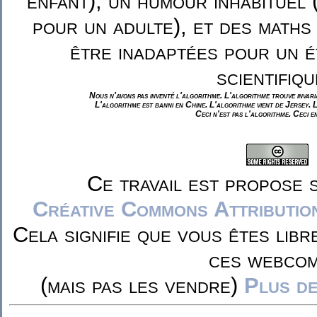
enfant), un humour inhabituel 
pour un adulte), et des maths
être inadaptées pour un é
scientifiqu
Nous n'avons pas inventé l'algorithme. L'algorithme trouve invar
L'algorithme est banni en Chine. L'algorithme vient de Jersey. 
Ceci n'est pas l'algorithme. Ceci e
Ce travail est propose 
Créative Commons Attributio
Cela signifie que vous êtes libr
ces webcom
(mais pas les vendre)
Plus de