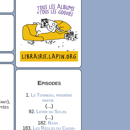
Episodes
1.
Le Tonneau, première
partie
fant),
(...)
ptées
92.
Lever du Soleil
(...)
182.
Nash
183.
Les Règles du Casse-