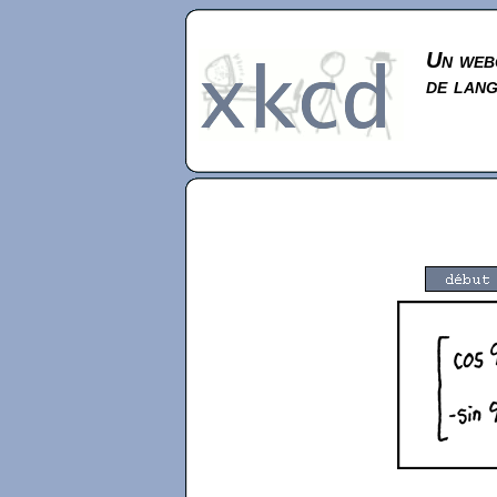
Un webc
de lan