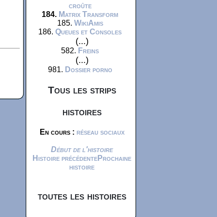
croûte
184.
Matrix Transform
185.
WikiAmis
186.
Queues et Consoles
(...)
582.
Freins
(...)
981.
Dossier porno
Tous les strips
histoires
En cours :
réseau sociaux
Début de l'histoire
Histoire précédente
Prochaine
histoire
toutes les histoires