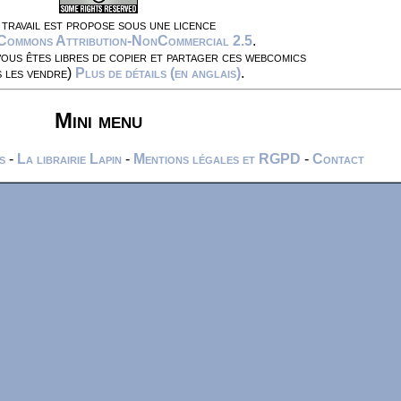
travail est propose sous une licence
 Commons Attribution-NonCommercial 2.5
.
vous êtes libres de copier et partager ces webcomics
s les vendre)
Plus de détails (en anglais)
.
Mini menu
s
-
La librairie Lapin
-
Mentions légales et RGPD
-
Contact