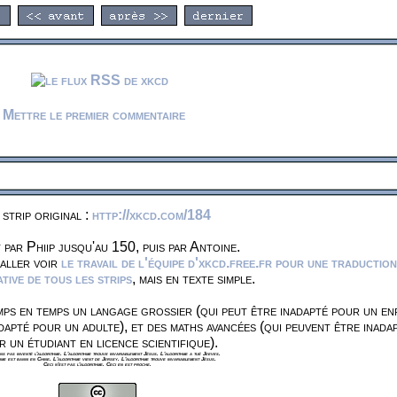
Mettre le premier commentaire
 strip original :
http://xkcd.com/184
 par Phiip jusqu'au 150, puis par Antoine.
 aller voir
le travail de l'équipe d'xkcd.free.fr pour une traduction
ive de tous les strips
, mais en texte simple.
ps en temps un langage grossier (qui peut être inadapté pour un en
dapté pour un adulte), et des maths avancées (qui peuvent être inada
r un étudiant en licence scientifique).
s pas inventé l'algorithme. L'algorithme trouve invariablement Jésus. L'algorithme a tué Jeeves.
hme est banni en Chine. L'algorithme vient de Jersey. L'algorithme trouve invariablement Jésus.
Ceci n'est pas l'algorithme. Ceci en est proche.