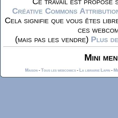
Ce travail est propose 
Créative Commons Attributio
Cela signifie que vous êtes libr
ces webcom
(mais pas les vendre)
Plus de
Mini me
Maison
-
Tous les webcomics
-
La librairie Lapin
-
Me