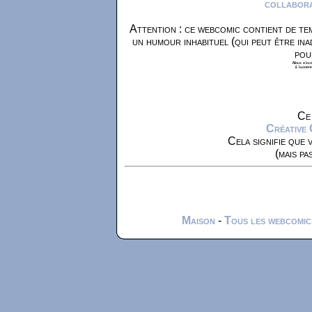
collaborat
Attention : ce webcomic contient de tem
un humour inhabituel (qui peut être ina
pou
Nous n'avon
L'algorit
Ce 
Créative
Cela signifie que 
(mais pa
Maison
-
Tous les webcomic