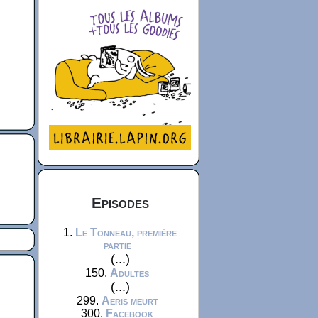
Episodes
1.
Le Tonneau, première
partie
(...)
150.
Adultes
(...)
299.
Aeris meurt
300.
Facebook