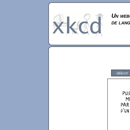
Un webc
de lan