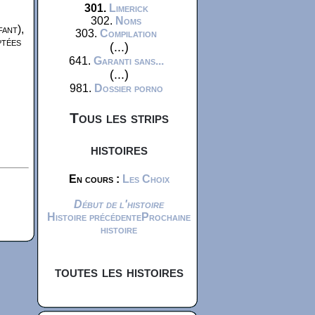
301.
Limerick
302.
Noms
fant),
303.
Compilation
ptées
(...)
641.
Garanti sans...
(...)
981.
Dossier porno
Tous les strips
histoires
En cours :
Les Choix
Début de l'histoire
Histoire précédente
Prochaine
histoire
toutes les histoires