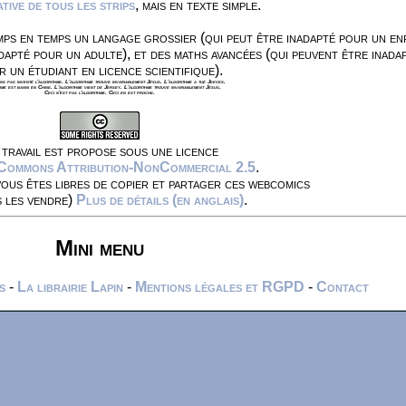
ive de tous les strips
, mais en texte simple.
ps en temps un langage grossier (qui peut être inadapté pour un en
dapté pour un adulte), et des maths avancées (qui peuvent être inada
r un étudiant en licence scientifique).
s pas inventé l'algorithme. L'algorithme trouve invariablement Jésus. L'algorithme a tué Jeeves.
hme est banni en Chine. L'algorithme vient de Jersey. L'algorithme trouve invariablement Jésus.
Ceci n'est pas l'algorithme. Ceci en est proche.
travail est propose sous une licence
 Commons Attribution-NonCommercial 2.5
.
vous êtes libres de copier et partager ces webcomics
s les vendre)
Plus de détails (en anglais)
.
Mini menu
s
-
La librairie Lapin
-
Mentions légales et RGPD
-
Contact