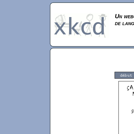
Un webc
de lan