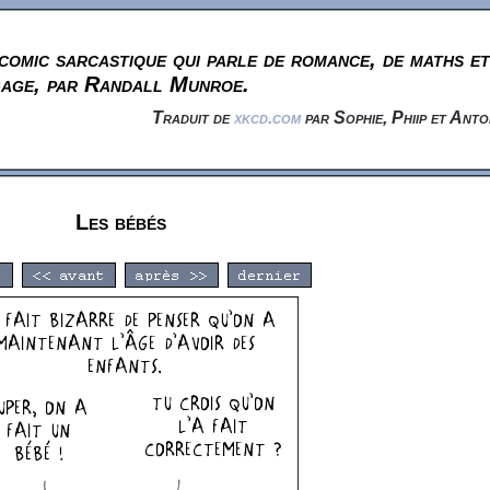
omic sarcastique qui parle de romance, de maths et
gage, par Randall Munroe.
Traduit de
xkcd.com
par Sophie, Phiip et Anto
Les bébés