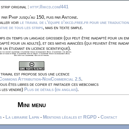
 strip original :
http://xkcd.com/441
 par Phiip jusqu'au 150, puis par Antoine.
 aller voir
le travail de l'équipe d'xkcd.free.fr pour une traduction
ive de tous les strips
, mais en texte simple.
ps en temps un langage grossier (qui peut être inadapté pour un en
dapté pour un adulte), et des maths avancées (qui peuvent être inada
r un étudiant en licence scientifique).
s pas inventé l'algorithme. L'algorithme trouve invariablement Jésus. L'algorithme a tué Jeeves.
hme est banni en Chine. L'algorithme vient de Jersey. L'algorithme trouve invariablement Jésus.
Ceci n'est pas l'algorithme. Ceci en est proche.
travail est propose sous une licence
 Commons Attribution-NonCommercial 2.5
.
vous êtes libres de copier et partager ces webcomics
s les vendre)
Plus de détails (en anglais)
.
Mini menu
s
-
La librairie Lapin
-
Mentions légales et RGPD
-
Contact