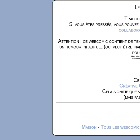
Le
Traduit
Si vous êtes pressés, vous pouvez
collaborat
Attention : ce webcomic contient de tem
un humour inhabituel (qui peut être ina
pou
Nous n'avon
L'algorit
Ce 
Créative
Cela signifie que 
(mais pa
Maison
-
Tous les webcomic