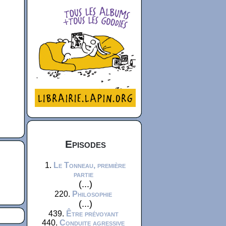
Episodes
1.
Le Tonneau, première
partie
(...)
220.
Philosophie
(...)
439.
Être prévoyant
440.
Conduite agressive