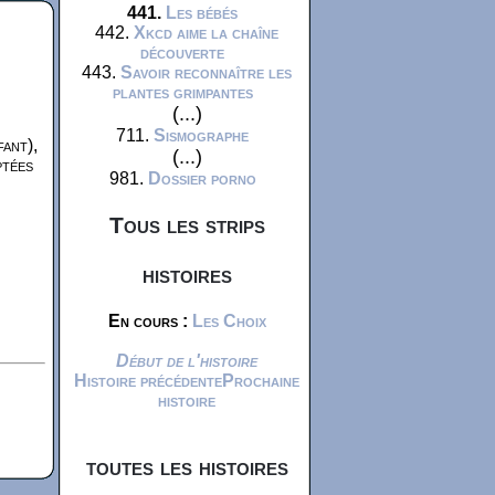
441.
Les bébés
442.
Xkcd aime la chaîne
découverte
443.
Savoir reconnaître les
plantes grimpantes
(...)
711.
Sismographe
fant),
(...)
ptées
981.
Dossier porno
Tous les strips
histoires
En cours :
Les Choix
Début de l'histoire
Histoire précédente
Prochaine
histoire
toutes les histoires