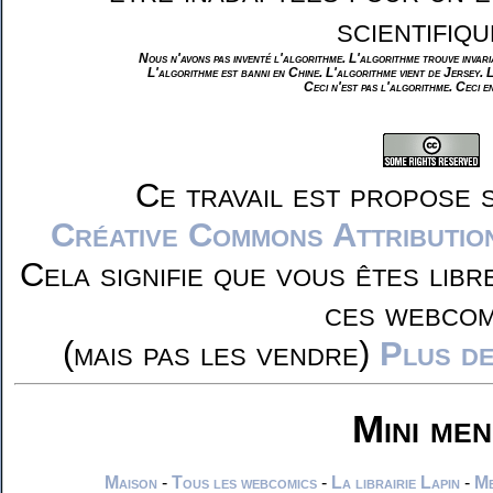
scientifiqu
Nous n'avons pas inventé l'algorithme. L'algorithme trouve invar
L'algorithme est banni en Chine. L'algorithme vient de Jersey. 
Ceci n'est pas l'algorithme. Ceci e
Ce travail est propose 
Créative Commons Attributio
Cela signifie que vous êtes libr
ces webcom
(mais pas les vendre)
Plus de
Mini me
Maison
-
Tous les webcomics
-
La librairie Lapin
-
Me