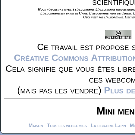
scientifiqu
Nous n'avons pas inventé l'algorithme. L'algorithme trouve invar
L'algorithme est banni en Chine. L'algorithme vient de Jersey. 
Ceci n'est pas l'algorithme. Ceci e
Ce travail est propose 
Créative Commons Attributio
Cela signifie que vous êtes libr
ces webcom
(mais pas les vendre)
Plus de
Mini me
Maison
-
Tous les webcomics
-
La librairie Lapin
-
Me