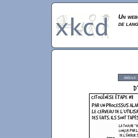
Un webc
de lan