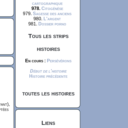
cartographique
978.
Citogénèse
979.
Sagesse des anciens
980.
L'argent
981.
Dossier porno
Tous les strips
histoires
En cours :
Persévérons
Début de l'histoire
Histoire précédente
toutes les histoires
fant),
ptées
Liens