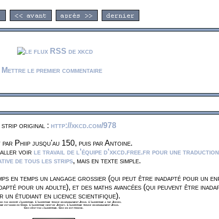
Mettre le premier commentaire
 strip original :
http://xkcd.com/978
 par Phiip jusqu'au 150, puis par Antoine.
 aller voir
le travail de l'équipe d'xkcd.free.fr pour une traduction
ive de tous les strips
, mais en texte simple.
ps en temps un langage grossier (qui peut être inadapté pour un en
dapté pour un adulte), et des maths avancées (qui peuvent être inada
r un étudiant en licence scientifique).
s pas inventé l'algorithme. L'algorithme trouve invariablement Jésus. L'algorithme a tué Jeeves.
hme est banni en Chine. L'algorithme vient de Jersey. L'algorithme trouve invariablement Jésus.
Ceci n'est pas l'algorithme. Ceci en est proche.