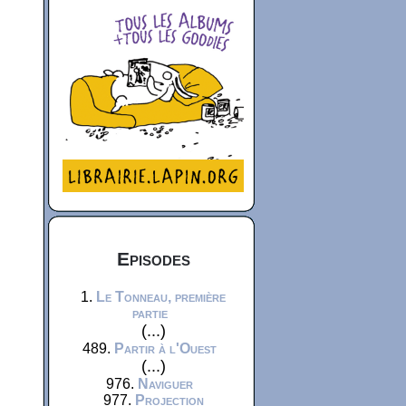
Episodes
1.
Le Tonneau, première
partie
(...)
489.
Partir à l'Ouest
(...)
976.
Naviguer
977.
Projection