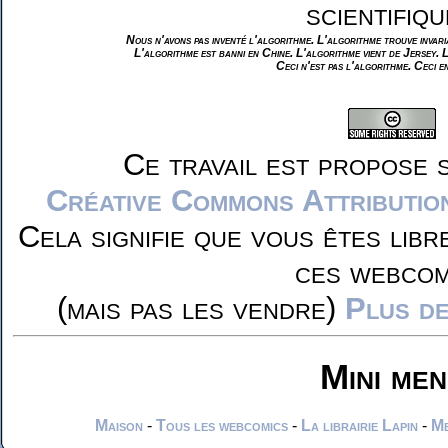
scientifiqu
Nous n'avons pas inventé l'algorithme. L'algorithme trouve invar
L'algorithme est banni en Chine. L'algorithme vient de Jersey. 
Ceci n'est pas l'algorithme. Ceci e
Ce travail est propose 
Créative Commons Attributio
Cela signifie que vous êtes libr
ces webcom
(mais pas les vendre)
Plus de
Mini me
Maison
-
Tous les webcomics
-
La librairie Lapin
-
Me