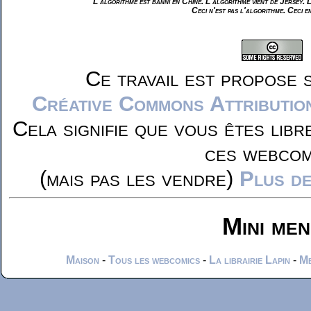
L'algorithme est banni en Chine. L'algorithme vient de Jersey. 
Ceci n'est pas l'algorithme. Ceci e
Ce travail est propose 
Créative Commons Attributio
Cela signifie que vous êtes libr
ces webcom
(mais pas les vendre)
Plus de
Mini me
Maison
-
Tous les webcomics
-
La librairie Lapin
-
Me