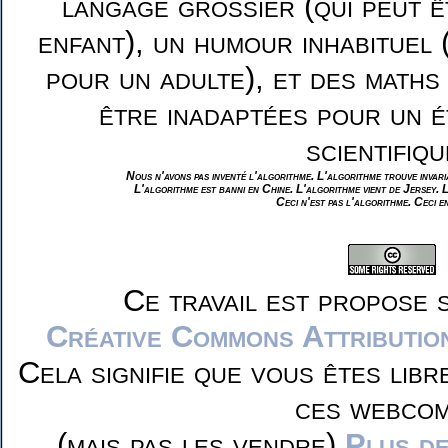
langage grossier (qui peut ê
enfant), un humour inhabituel 
pour un adulte), et des maths
être inadaptées pour un é
scientifiqu
Nous n'avons pas inventé l'algorithme. L'algorithme trouve invar
L'algorithme est banni en Chine. L'algorithme vient de Jersey. 
Ceci n'est pas l'algorithme. Ceci e
Ce travail est propose 
Créative Commons Attributio
Cela signifie que vous êtes libr
ces webcom
(mais pas les vendre)
Plus de