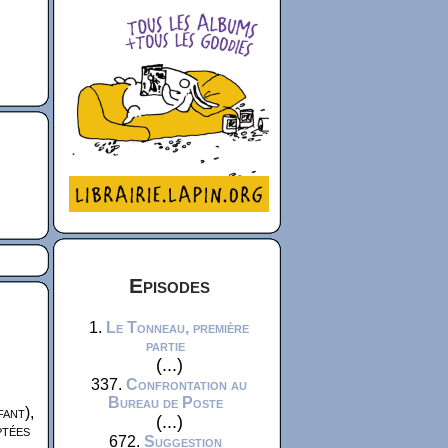
Episodes
1.
Le Tonneau, première
partie
(...)
337.
Confrontation au
Bureau de Poste
fant),
(...)
ptées
672.
Suggestion