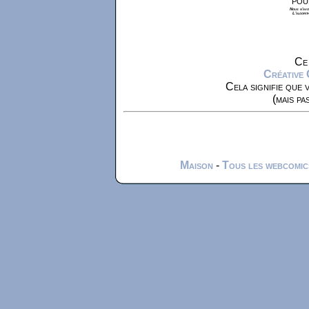
pou
Nous n'avon
L'algorit
Ce 
Créative
Cela signifie que 
(mais pa
Maison
-
Tous les webcomic