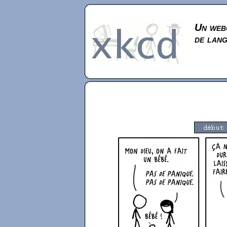
Un webc
de lan