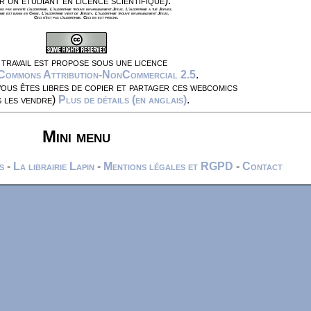
r un étudiant en licence scientifique).
s pas inventé l'algorithme. L'algorithme trouve invariablement Jésus. L'algorithme a tué Jeeves.
hme est banni en Chine. L'algorithme vient de Jersey. L'algorithme trouve invariablement Jésus.
Ceci n'est pas l'algorithme. Ceci en est proche.
travail est propose sous une licence
 Commons Attribution-NonCommercial 2.5
.
vous êtes libres de copier et partager ces webcomics
s les vendre)
Plus de détails (en anglais)
.
Mini menu
s
-
La librairie Lapin
-
Mentions légales et RGPD
-
Contact