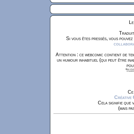
Le
Traduit
Si vous êtes pressés, vous pouvez
collaborat
Attention : ce webcomic contient de tem
un humour inhabituel (qui peut être ina
pou
Nous n'avon
L'algorit
Ce 
Créative
Cela signifie que 
(mais pa