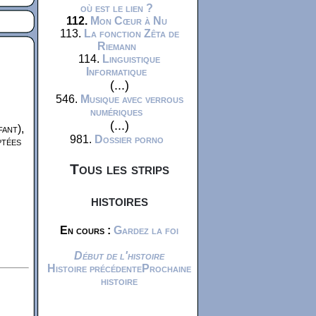
où est le lien ?
112.
Mon Cœur à Nu
113.
La fonction Zêta de
Riemann
114.
Linguistique
Informatique
(...)
546.
Musique avec verrous
numériques
(...)
fant),
981.
Dossier porno
ptées
Tous les strips
histoires
En cours :
Gardez la foi
Début de l'histoire
Histoire précédente
Prochaine
histoire