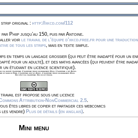
 strip original :
http://xkcd.com/112
 par Phiip jusqu'au 150, puis par Antoine.
 aller voir
le travail de l'équipe d'xkcd.free.fr pour une traduction
ive de tous les strips
, mais en texte simple.
ps en temps un langage grossier (qui peut être inadapté pour un en
dapté pour un adulte), et des maths avancées (qui peuvent être inada
r un étudiant en licence scientifique).
s pas inventé l'algorithme. L'algorithme trouve invariablement Jésus. L'algorithme a tué Jeeves.
hme est banni en Chine. L'algorithme vient de Jersey. L'algorithme trouve invariablement Jésus.
Ceci n'est pas l'algorithme. Ceci en est proche.
travail est propose sous une licence
 Commons Attribution-NonCommercial 2.5
.
vous êtes libres de copier et partager ces webcomics
s les vendre)
Plus de détails (en anglais)
.
Mini menu