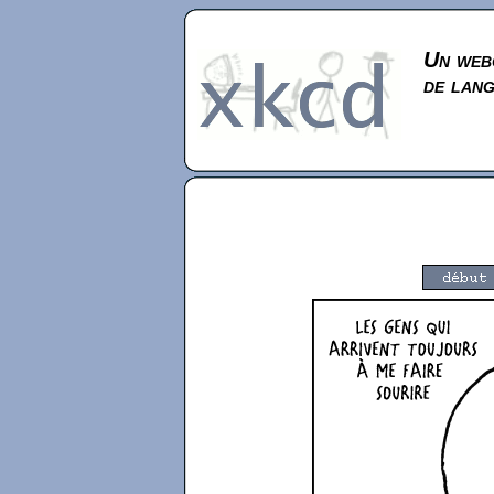
Un webc
de lan