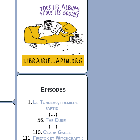
Episodes
1.
Le Tonneau, première
partie
(...)
56.
The Cure
(...)
110.
Clark Gable
111.
Firefox et Witchcraft :