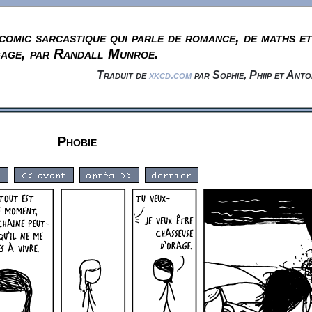
omic sarcastique qui parle de romance, de maths et
gage, par Randall Munroe.
Traduit de
xkcd.com
par Sophie, Phiip et Anto
Phobie