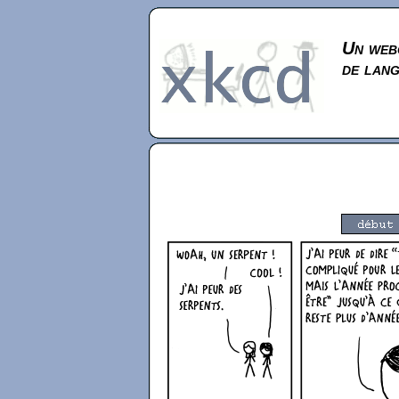
Un webc
de lan