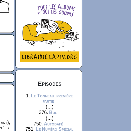
Episodes
1.
Le Tonneau, première
partie
(...)
376.
Bug
(...)
fant),
750.
Autodafé
ptées
751.
Le Numéro Spécial