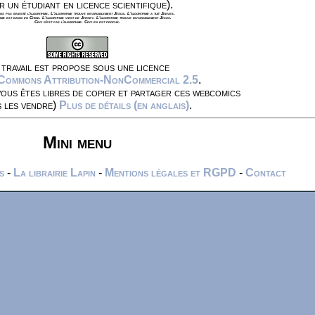
r un étudiant en licence scientifique).
s pas inventé l'algorithme. L'algorithme trouve invariablement Jésus. L'algorithme a tué Jeeves.
hme est banni en Chine. L'algorithme vient de Jersey. L'algorithme trouve invariablement Jésus.
Ceci n'est pas l'algorithme. Ceci en est proche.
travail est propose sous une licence
 Commons Attribution-NonCommercial 2.5
.
vous êtes libres de copier et partager ces webcomics
s les vendre)
Plus de détails (en anglais)
.
Mini menu
s
-
La librairie Lapin
-
Mentions légales et RGPD
-
Contact