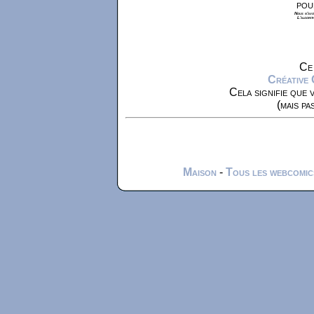
pou
Nous n'avon
L'algorit
Ce 
Créative
Cela signifie que 
(mais pa
Maison
-
Tous les webcomic