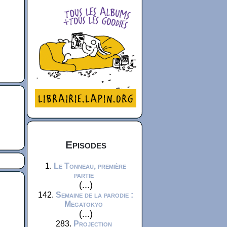
Episodes
1.
Le Tonneau, première
partie
(...)
142.
Semaine de la parodie :
Megatokyo
(...)
283.
Projection