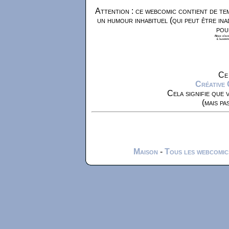
Attention : ce webcomic contient de tem
un humour inhabituel (qui peut être ina
pou
Nous n'avon
L'algorit
Ce 
Créative
Cela signifie que 
(mais pa
Maison
-
Tous les webcomic