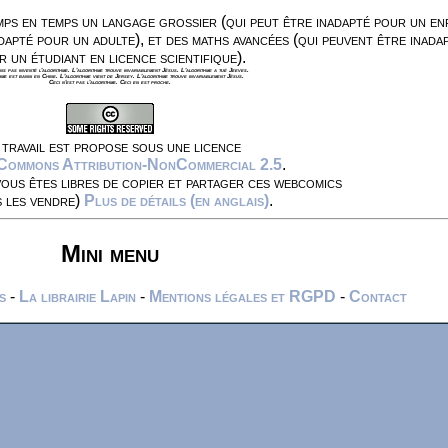
ps en temps un langage grossier (qui peut être inadapté pour un en
dapté pour un adulte), et des maths avancées (qui peuvent être inada
r un étudiant en licence scientifique).
s pas inventé l'algorithme. L'algorithme trouve invariablement Jésus. L'algorithme a tué Jeeves.
hme est banni en Chine. L'algorithme vient de Jersey. L'algorithme trouve invariablement Jésus.
Ceci n'est pas l'algorithme. Ceci en est proche.
travail est propose sous une licence
 Commons Attribution-NonCommercial 2.5
.
vous êtes libres de copier et partager ces webcomics
s les vendre)
Plus de détails (en anglais)
.
Mini menu
s
-
La librairie Lapin
-
Mentions légales et RGPD
-
Contact