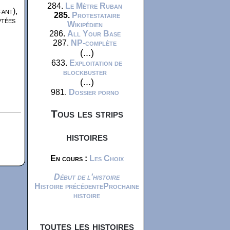
284.
Le Mètre Ruban
fant),
285.
Protestataire
ptées
Wikipédien
286.
All Your Base
287.
NP-complète
(...)
633.
Exploitation de
blockbuster
(...)
981.
Dossier porno
Tous les strips
histoires
En cours :
Les Choix
Début de l'histoire
Histoire précédente
Prochaine
histoire
toutes les histoires