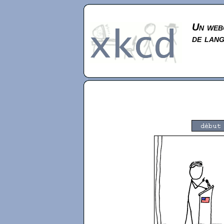
Un webc
de lan