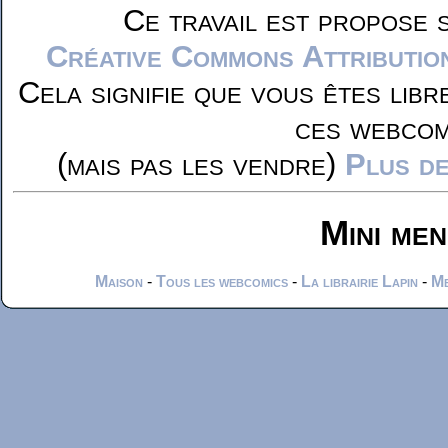
Ce travail est propose 
Créative Commons Attributio
Cela signifie que vous êtes libr
ces webcom
(mais pas les vendre)
Plus de
Mini me
Maison
-
Tous les webcomics
-
La librairie Lapin
-
Me