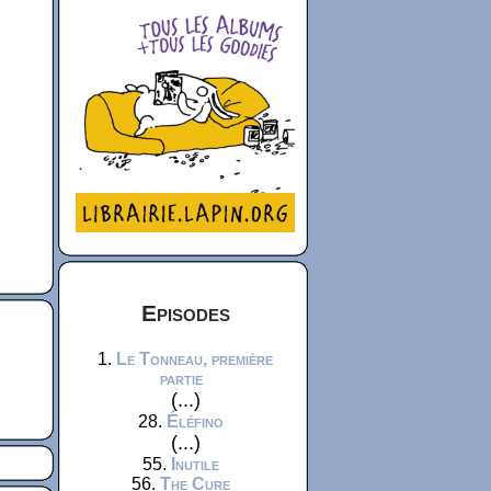
Episodes
1.
Le Tonneau, première
partie
(...)
28.
Éléfino
(...)
55.
Inutile
56.
The Cure