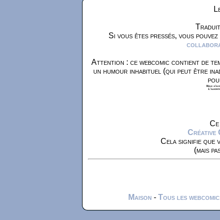
Le
Traduit
Si vous êtes pressés, vous pouvez
collaborat
Attention : ce webcomic contient de tem
un humour inhabituel (qui peut être ina
pou
Nous n'avon
L'algorit
Ce 
Créative
Cela signifie que 
(mais pa
Maison
-
Tous les webcomic