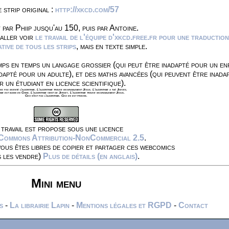
 strip original :
http://xkcd.com/57
 par Phiip jusqu'au 150, puis par Antoine.
 aller voir
le travail de l'équipe d'xkcd.free.fr pour une traduction
ive de tous les strips
, mais en texte simple.
ps en temps un langage grossier (qui peut être inadapté pour un en
dapté pour un adulte), et des maths avancées (qui peuvent être inada
r un étudiant en licence scientifique).
s pas inventé l'algorithme. L'algorithme trouve invariablement Jésus. L'algorithme a tué Jeeves.
hme est banni en Chine. L'algorithme vient de Jersey. L'algorithme trouve invariablement Jésus.
Ceci n'est pas l'algorithme. Ceci en est proche.
travail est propose sous une licence
 Commons Attribution-NonCommercial 2.5
.
vous êtes libres de copier et partager ces webcomics
s les vendre)
Plus de détails (en anglais)
.
Mini menu
s
-
La librairie Lapin
-
Mentions légales et RGPD
-
Contact