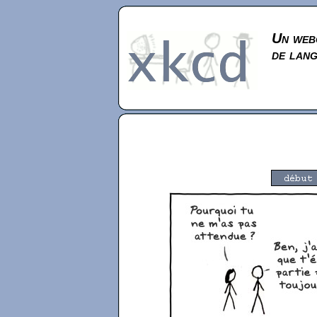
Un webc
de lan