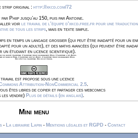
 strip original :
http://xkcd.com/72
 par Phiip jusqu'au 150, puis par Antoine.
 aller voir
le travail de l'équipe d'xkcd.free.fr pour une traduction
ive de tous les strips
, mais en texte simple.
ps en temps un langage grossier (qui peut être inadapté pour un en
dapté pour un adulte), et des maths avancées (qui peuvent être inada
r un étudiant en licence scientifique).
s pas inventé l'algorithme. L'algorithme trouve invariablement Jésus. L'algorithme a tué Jeeves.
hme est banni en Chine. L'algorithme vient de Jersey. L'algorithme trouve invariablement Jésus.
Ceci n'est pas l'algorithme. Ceci en est proche.
travail est propose sous une licence
 Commons Attribution-NonCommercial 2.5
.
vous êtes libres de copier et partager ces webcomics
s les vendre)
Plus de détails (en anglais)
.
Mini menu
s
-
La librairie Lapin
-
Mentions légales et RGPD
-
Contact