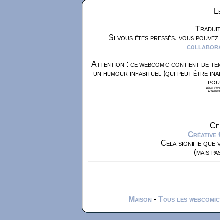
Le
Traduit
Si vous êtes pressés, vous pouvez
collaborat
Attention : ce webcomic contient de tem
un humour inhabituel (qui peut être ina
pou
Nous n'avon
L'algorit
Ce 
Créative
Cela signifie que 
(mais pa
Maison
-
Tous les webcomic