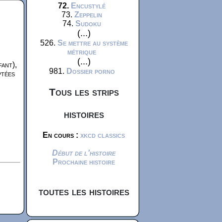
72.
Encustylé
73.
Zeppelin
74.
Sudoku
(...)
526.
Se mettre au système
métrique
(...)
fant),
981.
Dossier porno
ptées
Tous les strips
histoires
En cours :
xkcd classics
Début de l'histoire
Prochaine histoire
toutes les histoires