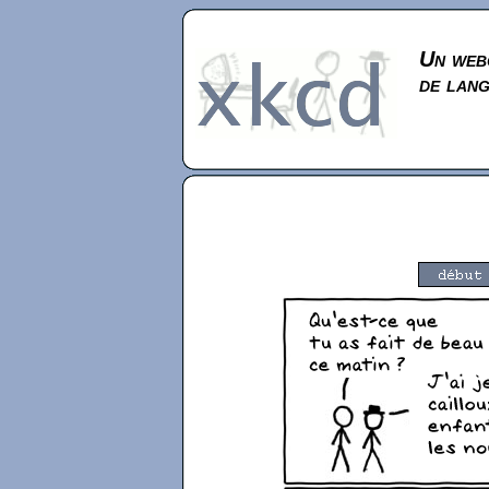
Un webc
de lan