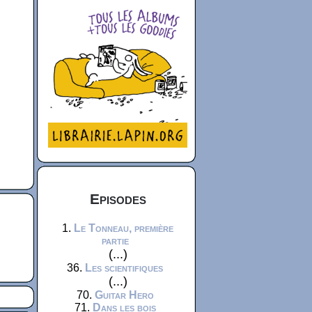
Episodes
1.
Le Tonneau, première
partie
(...)
36.
Les scientifiques
(...)
70.
Guitar Hero
71.
Dans les bois