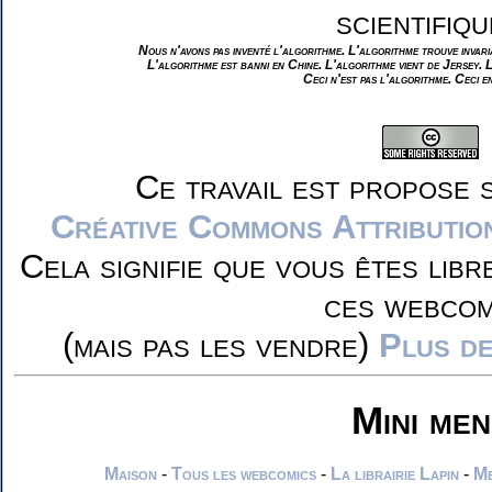
scientifiqu
Nous n'avons pas inventé l'algorithme. L'algorithme trouve invar
L'algorithme est banni en Chine. L'algorithme vient de Jersey. 
Ceci n'est pas l'algorithme. Ceci e
Ce travail est propose 
Créative Commons Attributio
Cela signifie que vous êtes libr
ces webcom
(mais pas les vendre)
Plus de
Mini me
Maison
-
Tous les webcomics
-
La librairie Lapin
-
Me