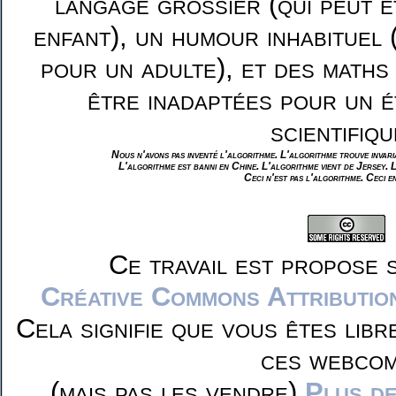
langage grossier (qui peut ê
enfant), un humour inhabituel 
pour un adulte), et des maths
être inadaptées pour un é
scientifiqu
Nous n'avons pas inventé l'algorithme. L'algorithme trouve invar
L'algorithme est banni en Chine. L'algorithme vient de Jersey. 
Ceci n'est pas l'algorithme. Ceci e
Ce travail est propose 
Créative Commons Attributio
Cela signifie que vous êtes libr
ces webcom
(mais pas les vendre)
Plus de