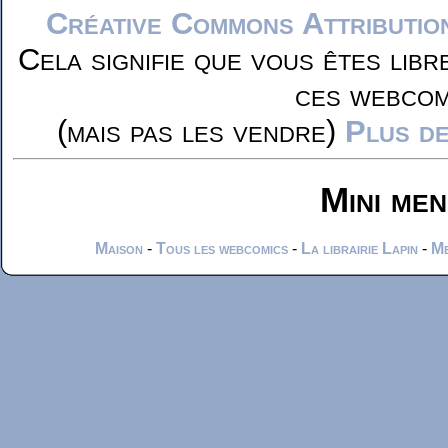
Créative Commons Attributio
Cela signifie que vous êtes libr
ces webcom
(mais pas les vendre)
Plus de
Mini me
Maison
-
Tous les webcomics
-
La librairie Lapin
-
Me