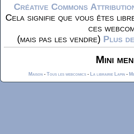
Créative Commons Attributio
Cela signifie que vous êtes libr
ces webcom
(mais pas les vendre)
Plus de
Mini me
Maison
-
Tous les webcomics
-
La librairie Lapin
-
Me