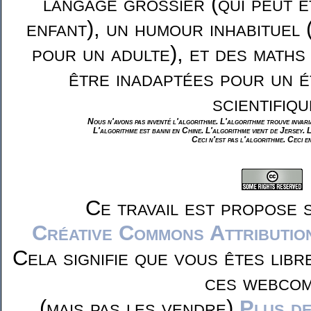
langage grossier (qui peut ê
enfant), un humour inhabituel 
pour un adulte), et des maths
être inadaptées pour un é
scientifiqu
Nous n'avons pas inventé l'algorithme. L'algorithme trouve invar
L'algorithme est banni en Chine. L'algorithme vient de Jersey. 
Ceci n'est pas l'algorithme. Ceci e
Ce travail est propose 
Créative Commons Attributio
Cela signifie que vous êtes libr
ces webcom
(mais pas les vendre)
Plus de