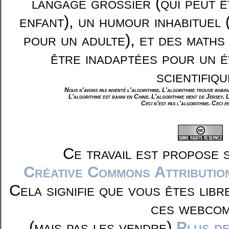
langage grossier (qui peut ê
enfant), un humour inhabituel 
pour un adulte), et des maths
être inadaptées pour un é
scientifiqu
Nous n'avons pas inventé l'algorithme. L'algorithme trouve invar
L'algorithme est banni en Chine. L'algorithme vient de Jersey. 
Ceci n'est pas l'algorithme. Ceci e
Ce travail est propose 
Créative Commons Attributio
Cela signifie que vous êtes libr
ces webcom
(mais pas les vendre)
Plus de