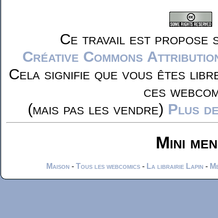
Ce travail est propose 
Créative Commons Attributio
Cela signifie que vous êtes libr
ces webcom
(mais pas les vendre)
Plus de
Mini me
Maison
-
Tous les webcomics
-
La librairie Lapin
-
Me