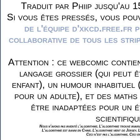
Traduit par Phiip jusqu'au 1
Si vous êtes pressés, vous pou
de l'équipe d'xkcd.free.fr 
collaborative de tous les stri
Attention : ce webcomic contie
langage grossier (qui peut ê
enfant), un humour inhabituel 
pour un adulte), et des maths
être inadaptées pour un é
scientifiqu
Nous n'avons pas inventé l'algorithme. L'algorithme trouve invar
L'algorithme est banni en Chine. L'algorithme vient de Jersey. 
Ceci n'est pas l'algorithme. Ceci e