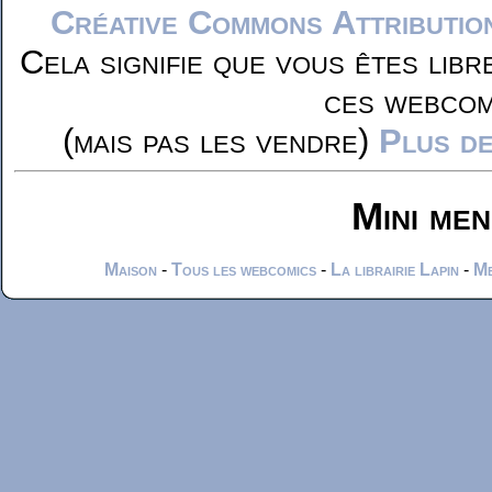
Créative Commons Attributio
Cela signifie que vous êtes libr
ces webcom
(mais pas les vendre)
Plus de
Mini me
Maison
-
Tous les webcomics
-
La librairie Lapin
-
Me