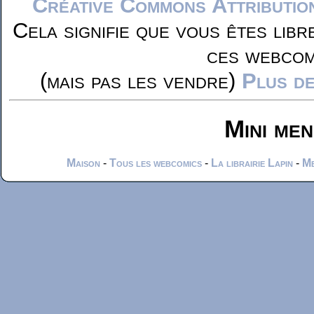
Créative Commons Attributio
Cela signifie que vous êtes libr
ces webcom
(mais pas les vendre)
Plus de
Mini me
Maison
-
Tous les webcomics
-
La librairie Lapin
-
Me