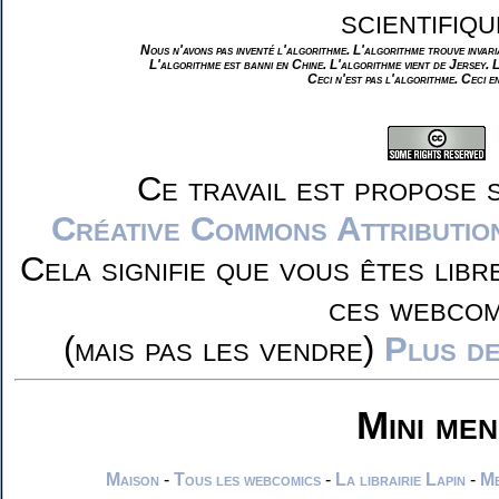
scientifiqu
Nous n'avons pas inventé l'algorithme. L'algorithme trouve invar
L'algorithme est banni en Chine. L'algorithme vient de Jersey. 
Ceci n'est pas l'algorithme. Ceci e
Ce travail est propose 
Créative Commons Attributio
Cela signifie que vous êtes libr
ces webcom
(mais pas les vendre)
Plus de
Mini me
Maison
-
Tous les webcomics
-
La librairie Lapin
-
Me