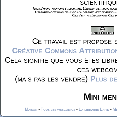
scientifiqu
Nous n'avons pas inventé l'algorithme. L'algorithme trouve invar
L'algorithme est banni en Chine. L'algorithme vient de Jersey. 
Ceci n'est pas l'algorithme. Ceci e
Ce travail est propose 
Créative Commons Attributio
Cela signifie que vous êtes libr
ces webcom
(mais pas les vendre)
Plus de
Mini me
Maison
-
Tous les webcomics
-
La librairie Lapin
-
Me