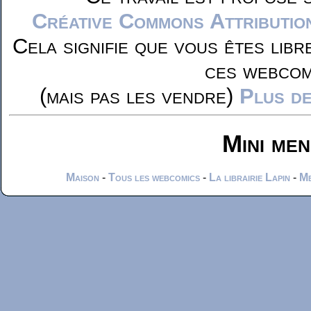
Créative Commons Attributio
Cela signifie que vous êtes libr
ces webcom
(mais pas les vendre)
Plus de
Mini me
Maison
-
Tous les webcomics
-
La librairie Lapin
-
Me