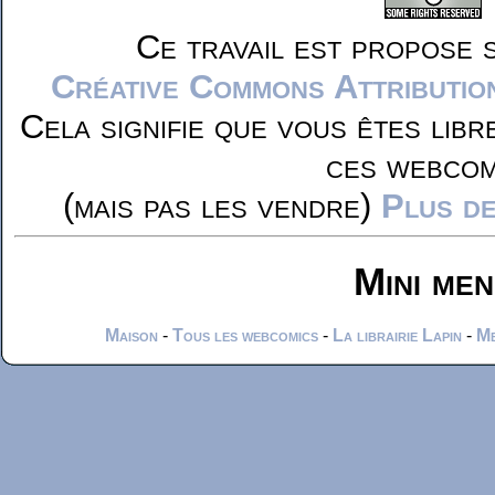
Ce travail est propose 
Créative Commons Attributio
Cela signifie que vous êtes libr
ces webcom
(mais pas les vendre)
Plus de
Mini me
Maison
-
Tous les webcomics
-
La librairie Lapin
-
Me