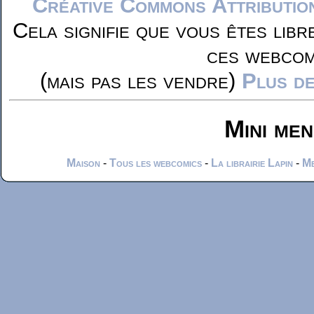
Créative Commons Attributio
Cela signifie que vous êtes libr
ces webcom
(mais pas les vendre)
Plus de
Mini me
Maison
-
Tous les webcomics
-
La librairie Lapin
-
Me