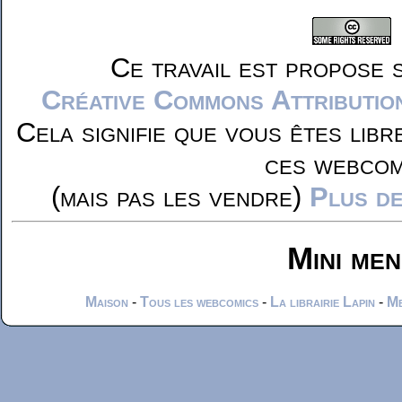
Ce travail est propose 
Créative Commons Attributio
Cela signifie que vous êtes libr
ces webcom
(mais pas les vendre)
Plus de
Mini me
Maison
-
Tous les webcomics
-
La librairie Lapin
-
Me