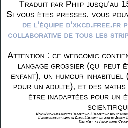
Traduit par Phiip jusqu'au 1
Si vous êtes pressés, vous pou
de l'équipe d'xkcd.free.fr 
collaborative de tous les stri
Attention : ce webcomic contie
langage grossier (qui peut ê
enfant), un humour inhabituel 
pour un adulte), et des maths
être inadaptées pour un é
scientifiqu
Nous n'avons pas inventé l'algorithme. L'algorithme trouve invar
L'algorithme est banni en Chine. L'algorithme vient de Jersey. 
Ceci n'est pas l'algorithme. Ceci e