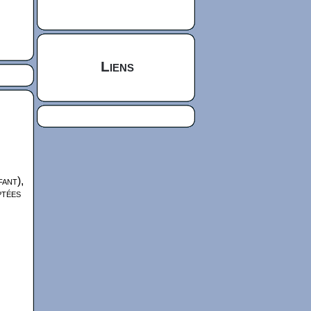
Liens
fant),
ptées