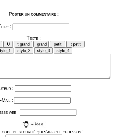
Poster un commentaire :
Titre :
Texte :
uteur :
-Mail :
sse web :
 code de sécurité qui s'affiche ci-dessus :