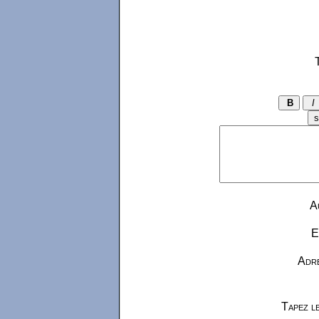
A
E
Adre
Tapez le