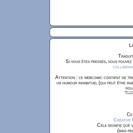
Le
Traduit
Si vous êtes pressés, vous pouvez
collaborat
Attention : ce webcomic contient de tem
un humour inhabituel (qui peut être ina
pou
Nous n'avon
L'algorit
Ce 
Créative
Cela signifie que 
(mais pa