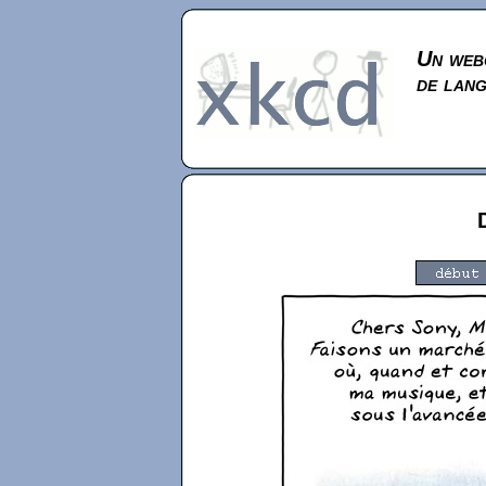
Un webc
de lan