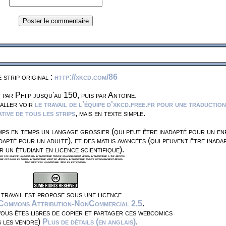
 strip original :
http://xkcd.com/86
 par Phiip jusqu'au 150, puis par Antoine.
 aller voir
le travail de l'équipe d'xkcd.free.fr pour une traduction
ive de tous les strips
, mais en texte simple.
ps en temps un langage grossier (qui peut être inadapté pour un en
dapté pour un adulte), et des maths avancées (qui peuvent être inada
r un étudiant en licence scientifique).
s pas inventé l'algorithme. L'algorithme trouve invariablement Jésus. L'algorithme a tué Jeeves.
hme est banni en Chine. L'algorithme vient de Jersey. L'algorithme trouve invariablement Jésus.
Ceci n'est pas l'algorithme. Ceci en est proche.
travail est propose sous une licence
 Commons Attribution-NonCommercial 2.5
.
vous êtes libres de copier et partager ces webcomics
s les vendre)
Plus de détails (en anglais)
.