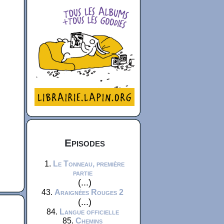
Episodes
1.
Le Tonneau, première
partie
(...)
43.
Araignées Rouges 2
(...)
84.
Langue officielle
85.
Chemins