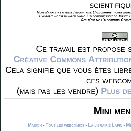
scientifiqu
Nous n'avons pas inventé l'algorithme. L'algorithme trouve invar
L'algorithme est banni en Chine. L'algorithme vient de Jersey. 
Ceci n'est pas l'algorithme. Ceci e
Ce travail est propose 
Créative Commons Attributio
Cela signifie que vous êtes libr
ces webcom
(mais pas les vendre)
Plus de
Mini me
Maison
-
Tous les webcomics
-
La librairie Lapin
-
Me