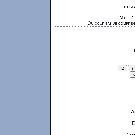
http:
Mais c'e
Du coup bas je comprend
A
E