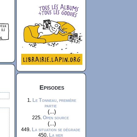
Episodes
1.
Le Tonneau, première
partie
(...)
225.
Open source
(...)
449.
La situation se dégrade
450.
La mer