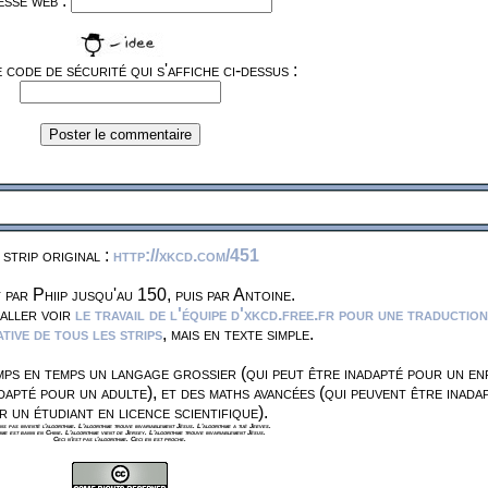
sse web :
 code de sécurité qui s'affiche ci-dessus :
 strip original :
http://xkcd.com/451
 par Phiip jusqu'au 150, puis par Antoine.
 aller voir
le travail de l'équipe d'xkcd.free.fr pour une traduction
ive de tous les strips
, mais en texte simple.
ps en temps un langage grossier (qui peut être inadapté pour un en
dapté pour un adulte), et des maths avancées (qui peuvent être inada
r un étudiant en licence scientifique).
s pas inventé l'algorithme. L'algorithme trouve invariablement Jésus. L'algorithme a tué Jeeves.
hme est banni en Chine. L'algorithme vient de Jersey. L'algorithme trouve invariablement Jésus.
Ceci n'est pas l'algorithme. Ceci en est proche.