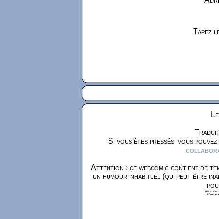
Adre
Tapez le
Le
Traduit
Si vous êtes pressés, vous pouvez
collaborat
Attention : ce webcomic contient de tem
un humour inhabituel (qui peut être ina
pou
Nous n'avon
L'algorit