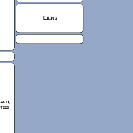
Liens
fant),
ptées