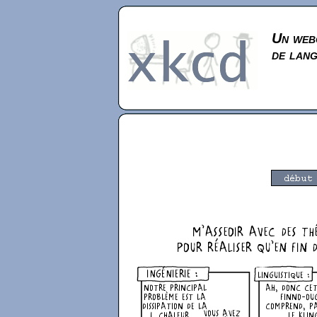
Un webc
de lan