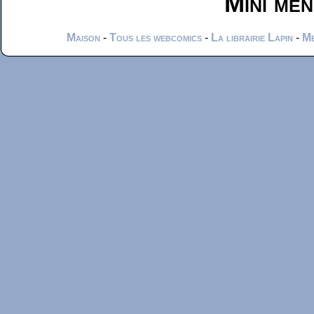
Mini me
Maison
-
Tous les webcomics
-
La librairie Lapin
-
Me