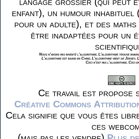
langage grossier (qui peut ê
enfant), un humour inhabituel 
pour un adulte), et des maths
être inadaptées pour un é
scientifiqu
Nous n'avons pas inventé l'algorithme. L'algorithme trouve invar
L'algorithme est banni en Chine. L'algorithme vient de Jersey. 
Ceci n'est pas l'algorithme. Ceci e
Ce travail est propose 
Créative Commons Attributio
Cela signifie que vous êtes libr
ces webcom
(mais pas les vendre)
Plus de